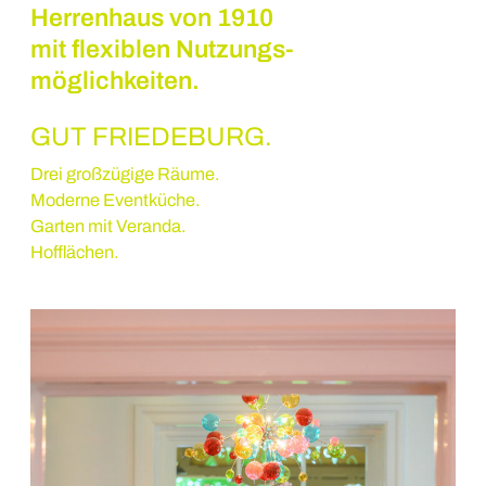
Herrenhaus von 1910
mit flexiblen Nutzungs-
möglichkeiten.
GUT FRIEDEBURG.
Drei großzügige Räume.
Moderne Eventküche.
Garten mit Veranda.
Hofflächen.